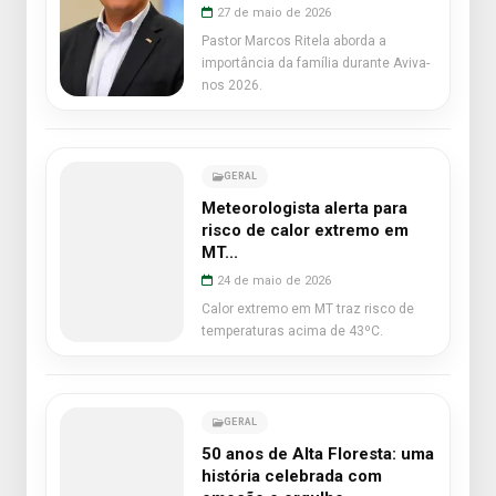
27 de maio de 2026
Pastor Marcos Ritela aborda a
importância da família durante Aviva-
nos 2026.
GERAL
Meteorologista alerta para
risco de calor extremo em
MT...
24 de maio de 2026
Calor extremo em MT traz risco de
temperaturas acima de 43ºC.
GERAL
50 anos de Alta Floresta: uma
história celebrada com