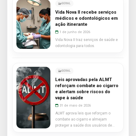
GERAL
Vida Nova II recebe serviços
médicos e odontológicos em
ação itinerante
1 de junho de 2026
Vida Nova II traz serviços de saúde e
odontologia para todos.
GERAL
Leis aprovadas pela ALMT
reforçam combate ao cigarro
e alertam sobre riscos do
vape à saúde
31 de maio de 2026
ALMT aprova leis que reforçam o
combate ao cigarro e almejam
proteger a saúde dos usuários de
vape.