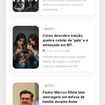
Democratização nas eleições de
diretores escolares é urgente e
necessária.
GERAL
Corno descobre traição,
quebra celular da "gata" e é
ameaçado em MT...
27 de maio de 2026
Homem descobre traição, quebra
celular da esposa e enfrenta
ameaças perigosas em MT.
GERAL
Pastor Marcos Ritela leva
mensagem em defesa da
família durante Aviva