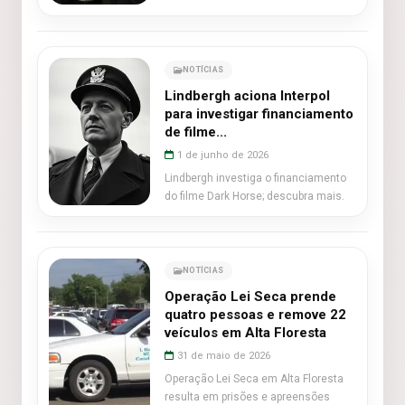
NOTÍCIAS
Lindbergh aciona Interpol
para investigar financiamento
de filme...
1 de junho de 2026
Lindbergh investiga o financiamento
do filme Dark Horse; descubra mais.
NOTÍCIAS
Operação Lei Seca prende
quatro pessoas e remove 22
veículos em Alta Floresta
31 de maio de 2026
Operação Lei Seca em Alta Floresta
resulta em prisões e apreensões