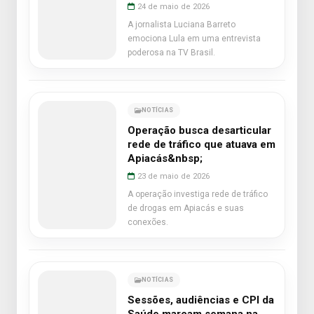
24 de maio de 2026
A jornalista Luciana Barreto
emociona Lula em uma entrevista
poderosa na TV Brasil.
NOTÍCIAS
Operação busca desarticular
rede de tráfico que atuava em
Apiacás&nbsp;
23 de maio de 2026
A operação investiga rede de tráfico
de drogas em Apiacás e suas
conexões.
NOTÍCIAS
Sessões, audiências e CPI da