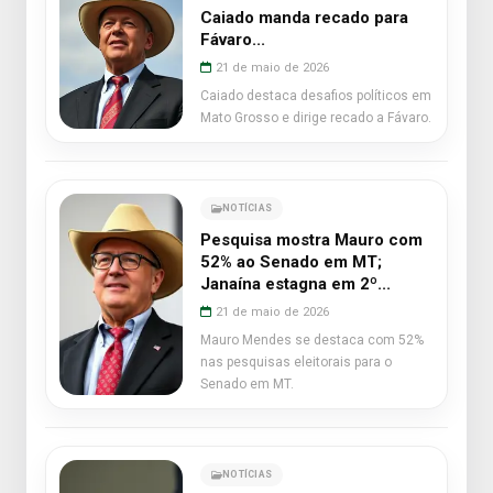
Caiado manda recado para
Fávaro...
21 de maio de 2026
Caiado destaca desafios políticos em
Mato Grosso e dirige recado a Fávaro.
NOTÍCIAS
Pesquisa mostra Mauro com
52% ao Senado em MT;
Janaína estagna em 2º...
21 de maio de 2026
Mauro Mendes se destaca com 52%
nas pesquisas eleitorais para o
Senado em MT.
NOTÍCIAS