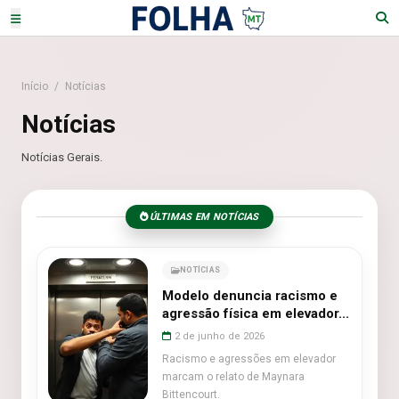
Início
/
Notícias
Notícias
Notícias Gerais.
ÚLTIMAS EM NOTÍCIAS
NOTÍCIAS
Modelo denuncia racismo e
agressão física em elevador...
2 de junho de 2026
Racismo e agressões em elevador
marcam o relato de Maynara
Bittencourt.