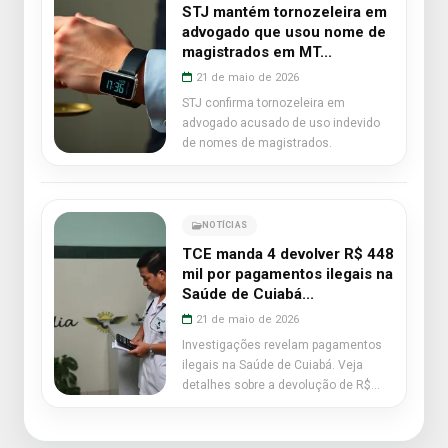
STJ mantém tornozeleira em
advogado que usou nome de
magistrados em MT...
21 de maio de 2026
STJ confirma tornozeleira em
advogado acusado de uso indevido
de nomes de magistrados.
NOTÍCIAS
TCE manda 4 devolver R$ 448
mil por pagamentos ilegais na
Saúde de Cuiabá...
21 de maio de 2026
Investigações revelam pagamentos
ilegais na Saúde de Cuiabá. Veja
detalhes sobre a devolução de R$
448 mil.