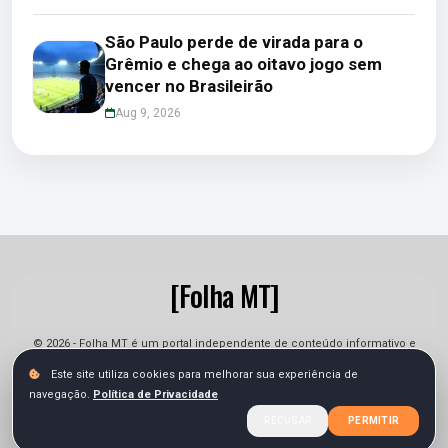
São Paulo perde de virada para o
Grêmio e chega ao oitavo jogo sem
vencer no Brasileirão
Aug 9, 2026
[Folha MT]
© 2026 - Folha MT é um portal independente de conteúdo informativo e
jornalístico. As informações podem sofrer alterações.
Este site utiliza cookies para melhorar sua experiência de
navegação.
Política de Privacidade
Sobre
Equipe
Contato
Termos
Privacidade
RECUSAR
PERMITIR