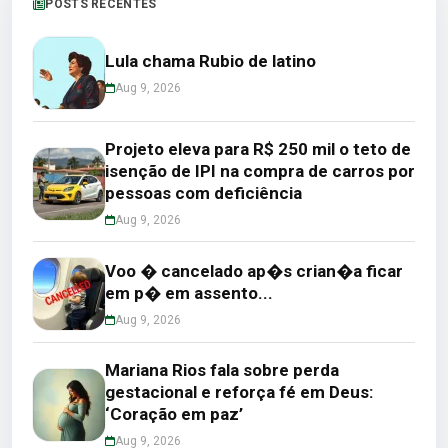
POSTS RECENTES
Lula chama Rubio de latino
Aug 9, 2026
Projeto eleva para R$ 250 mil o teto de
isenção de IPI na compra de carros por
pessoas com deficiência
Aug 9, 2026
Voo � cancelado ap�s crian�a ficar
em p� em assento...
Aug 9, 2026
Mariana Rios fala sobre perda
gestacional e reforça fé em Deus:
‘Coração em paz’
Aug 9, 2026