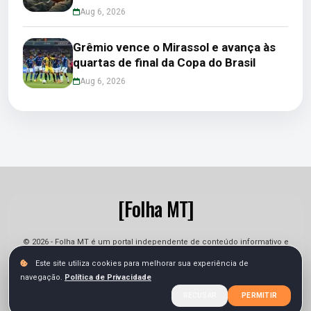
Aug 6, 2026
Grêmio vence o Mirassol e avança às
quartas de final da Copa do Brasil
Aug 6, 2026
[Folha MT]
© 2026 - Folha MT é um portal independente de conteúdo informativo e
jornalístico. As informações podem sofrer alterações.
Este site utiliza cookies para melhorar sua experiência de
navegação.
Política de Privacidade
Sobre
Equipe
Contato
Termos
Privacidade
RECUSAR
PERMITIR