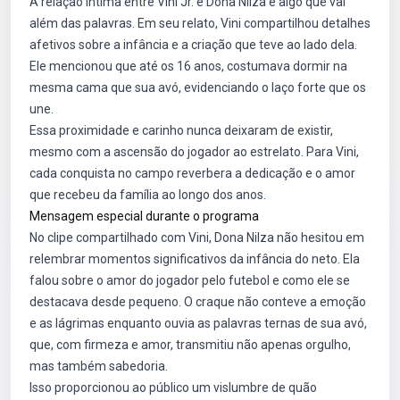
A relação íntima entre Vini Jr. e Dona Nilza é algo que vai
além das palavras. Em seu relato, Vini compartilhou detalhes
afetivos sobre a infância e a criação que teve ao lado dela.
Ele mencionou que até os 16 anos, costumava dormir na
mesma cama que sua avó, evidenciando o laço forte que os
une.
Essa proximidade e carinho nunca deixaram de existir,
mesmo com a ascensão do jogador ao estrelato. Para Vini,
cada conquista no campo reverbera a dedicação e o amor
que recebeu da família ao longo dos anos.
Mensagem especial durante o programa
No clipe compartilhado com Vini, Dona Nilza não hesitou em
relembrar momentos significativos da infância do neto. Ela
falou sobre o amor do jogador pelo futebol e como ele se
destacava desde pequeno. O craque não conteve a emoção
e as lágrimas enquanto ouvia as palavras ternas de sua avó,
que, com firmeza e amor, transmitiu não apenas orgulho,
mas também sabedoria.
Isso proporcionou ao público um vislumbre de quão