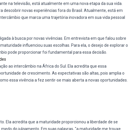
nte na televisão, está atualmente em uma nova etapa da sua vida.
ra descobrir novas experiências fora do Brasil. Atualmente, está em
 intercâmbio que marca uma trajetória inovadora em sua vida pessoal
 ligada à busca por novas vivências. Em entrevista em que falou sobre
turidade influenciou suas escolhas. Para ela, o desejo de explorar o
io pode proporcionar foi fundamental para essa decisão.
ades
o ao intercâmbio na África do Sul. Ela acredita que essa
tunidade de crescimento. As expectativas são altas, pois amplia o
e como essa vivência a fez sentir-se mais aberta a novas oportunidades.
to. Ela acredita que a maturidade proporcionou a liberdade de se
 o medo do julgamento. Em suas palavras, "a maturidade me trouxe