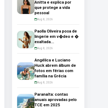
Anitta e explica por
que protege a vida
pessoal
Aug 8, 2026
Paolla Oliveira posa de
lingerie em v�deo e �
exaltada...
Aug 8, 2026
Angélica e Luciano
Huck abrem álbum de
fotos em férias com
família na Grécia
Aug 8, 2026
Paranaíta: contas
anuais aprovadas pelo
TCE em 2025