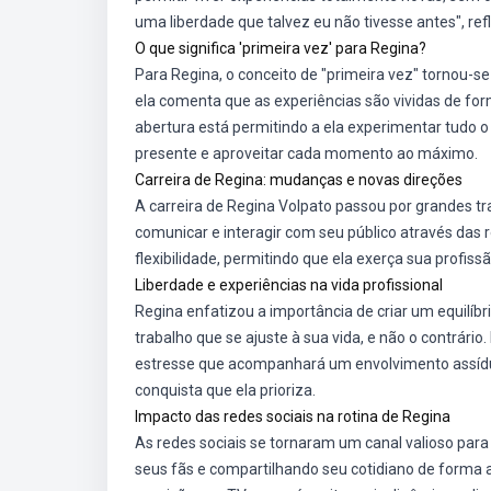
uma liberdade que talvez eu não tivesse antes", re
O que significa 'primeira vez' para Regina?
Para Regina, o conceito de "primeira vez" tornou-s
ela comenta que as experiências são vividas de fo
abertura está permitindo a ela experimentar tudo o
presente e aproveitar cada momento ao máximo.
Carreira de Regina: mudanças e novas direções
A carreira de Regina Volpato passou por grandes tr
comunicar e interagir com seu público através das 
flexibilidade, permitindo que ela exerça sua profis
Liberdade e experiências na vida profissional
Regina enfatizou a importância de criar um equilíbri
trabalho que se ajuste à sua vida, e não o contrári
estresse que acompanhará um envolvimento assíduo n
conquista que ela prioriza.
Impacto das redes sociais na rotina de Regina
As redes sociais se tornaram um canal valioso par
seus fãs e compartilhando seu cotidiano de forma au