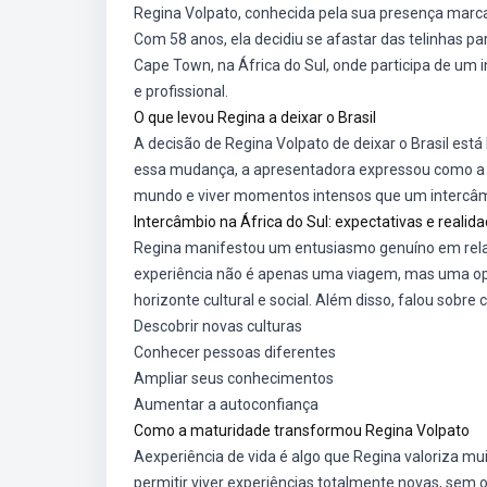
Regina Volpato, conhecida pela sua presença marca
Com 58 anos, ela decidiu se afastar das telinhas pa
Cape Town, na África do Sul, onde participa de um
e profissional.
O que levou Regina a deixar o Brasil
A decisão de Regina Volpato de deixar o Brasil está
essa mudança, a apresentadora expressou como a ma
mundo e viver momentos intensos que um intercâmb
Intercâmbio na África do Sul: expectativas e realid
Regina manifestou um entusiasmo genuíno em relaçã
experiência não é apenas uma viagem, mas uma opor
horizonte cultural e social. Além disso, falou sobr
Descobrir novas culturas
Conhecer pessoas diferentes
Ampliar seus conhecimentos
Aumentar a autoconfiança
Como a maturidade transformou Regina Volpato
Aexperiência de vida é algo que Regina valoriza mui
permitir viver experiências totalmente novas, sem