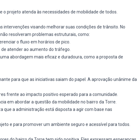
ue o projeto atenda às necessidades de mobilidade de todos.
as intervenções visando melhorar suas condições de trânsito. No
 não resolveram problemas estruturais, como:
renciar o fluxo em horários de pico.
 de atender ao aumento do tráfego.
 uma abordagem mais eficaz e duradoura, como a proposta de
ante para que as iniciativas saiam do papel. A aprovação unânime da
res frente ao impacto positivo esperado para a comunidade.
ia em abordar a questão da mobilidade no bairro da Torre.
iza que a administração está disposta a agir com base nas
projeto e para promover um ambiente seguro e acessível para todos.
res do bairro da Torre tem sido positiva. Eles expressam esperanças