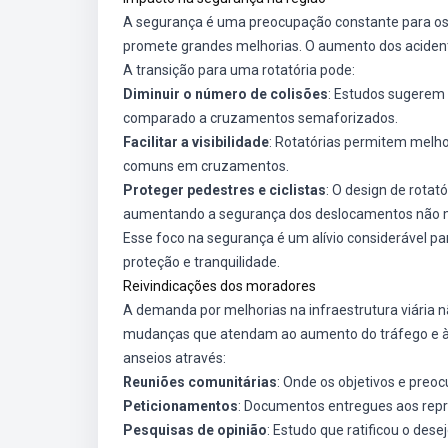
A segurança é uma preocupação constante para os re
promete grandes melhorias. O aumento dos acide
A transição para uma rotatória pode:
Diminuir o número de colisões
: Estudos sugerem 
comparado a cruzamentos semaforizados.
Facilitar a visibilidade
: Rotatórias permitem melho
comuns em cruzamentos.
Proteger pedestres e ciclistas
: O design de rotat
aumentando a segurança dos deslocamentos não 
Esse foco na segurança é um alívio considerável p
proteção e tranquilidade.
Reivindicações dos moradores
A demanda por melhorias na infraestrutura viária n
mudanças que atendam ao aumento do tráfego e à
anseios através:
Reuniões comunitárias
: Onde os objetivos e preoc
Peticionamentos
: Documentos entregues aos repre
Pesquisas de opinião
: Estudo que ratificou o de