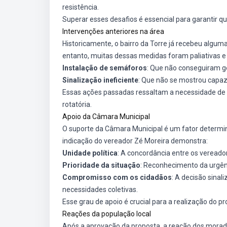
resistência.
Superar esses desafios é essencial para garantir q
Intervenções anteriores na área
Historicamente, o bairro da Torre já recebeu algum
entanto, muitas dessas medidas foram paliativas e
Instalação de semáforos
: Que não conseguiram ge
Sinalização ineficiente
: Que não se mostrou capaz
Essas ações passadas ressaltam a necessidade de
rotatória.
Apoio da Câmara Municipal
O suporte da Câmara Municipal é um fator determin
indicação do vereador Zé Moreira demonstra:
Unidade política
: A concordância entre os vereado
Prioridade da situação
: Reconhecimento da urgênc
Compromisso com os cidadãos
: A decisão sinal
necessidades coletivas.
Esse grau de apoio é crucial para a realização do 
Reações da população local
Após a aprovação da proposta, a reação dos morado