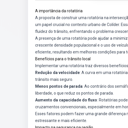
A importância da rotatória
A proposta de construir uma rotatória na intersecç
um papel crucial no contexto urbano de Colíder. Es
fluidez do trânsito, enfrentando o problema crescen
A presença de uma rotatória pode ajudar a mini
crescente densidade populacional e o uso de veícul
eficiente, resultando em melhores condições para to
Benefícios para o trânsito local
Implementar uma rotatória traz diversos benefícios
Redução da velocidade
: A curva em uma rotatória
trânsito mais seguro.
Menos pontos de parada
: Ao contrário dos semá
liberdade, o que reduz os pontos de parada.
Aumento da capacidade do fluxo
: Rotatórias pod
cruzamentos convencionais, especialmente em horá
Esses fatores podem fazer uma grande diferença na
estressante e mais eficiente.
Impacto na segurança na região