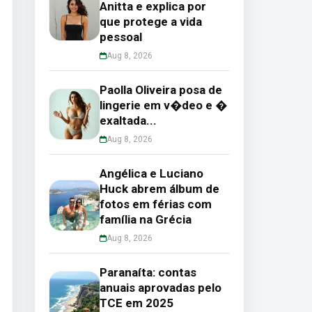
Anitta e explica por
que protege a vida
pessoal
Aug 8, 2026
Paolla Oliveira posa de
lingerie em v�deo e �
exaltada...
Aug 8, 2026
Angélica e Luciano
Huck abrem álbum de
fotos em férias com
família na Grécia
Aug 8, 2026
Paranaíta: contas
anuais aprovadas pelo
TCE em 2025