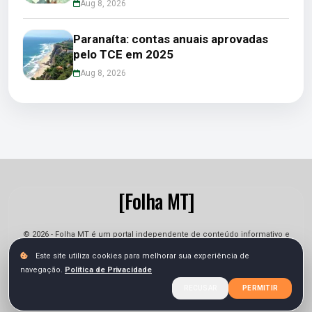
Aug 8, 2026
Paranaíta: contas anuais aprovadas
pelo TCE em 2025
Aug 8, 2026
[Folha MT]
© 2026 - Folha MT é um portal independente de conteúdo informativo e
jornalístico. As informações podem sofrer alterações.
Este site utiliza cookies para melhorar sua experiência de
navegação.
Política de Privacidade
Sobre
Equipe
Contato
Termos
Privacidade
RECUSAR
PERMITIR