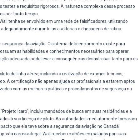
s testes e requisitos rigorosos. A natureza complexa desse processo
es por tanto tempo.
e Wall tenha se envolvido em uma rede de falsificadores, utilizando
 adequadamente durante as auditorias e checagens de rotina.
a segurança da aviação. O sistema de licenciamento existe para
ossuam as habilidades e conhecimentos necessários para operar
cação adequada pode levar a consequências desastrosas tanto para os
piloto de linha aérea, incluindo a realização de exames teóricos,
o. A certificação não apenas ajuda os profissionais a estarem aptos
izados com as melhores práticas e procedimentos de segurança na
"Projeto Ícaro", incluiu mandados de busca em suas residências e a
nados à sua licença de piloto. As autoridades imediatamente tomaram
pacto que ela teve sobre a segurança da aviação no Canadá.
posta carreira ilegal, Wall recebeu milhões em salários por suas