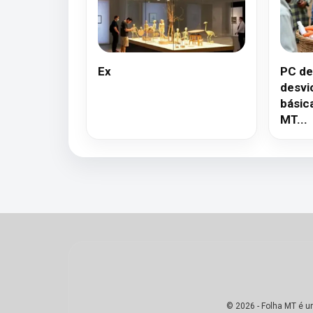
Ex
PC de
desvi
básic
MT...
© 2026 - Folha MT é u