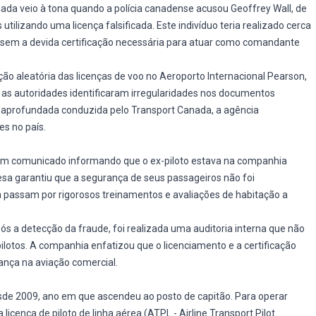
ada veio à tona quando a polícia canadense acusou Geoffrey Wall, de
tilizando uma licença falsificada. Este indivíduo teria realizado cerca
s, sem a devida certificação necessária para atuar como comandante
o aleatória das licenças de voo no Aeroporto Internacional Pearson,
 as autoridades identificaram irregularidades nos documentos
o aprofundada conduzida pelo Transport Canada, a agência
s no país.
 um comunicado informando que o ex-piloto estava na companhia
sa garantiu que a segurança de seus passageiros não foi
 passam por rigorosos treinamentos e avaliações de habitação a
s a detecção da fraude, foi realizada uma auditoria interna que não
ilotos. A companhia enfatizou que o licenciamento e a certificação
ança na aviação comercial.
sde 2009, ano em que ascendeu ao posto de capitão. Para operar
cença de piloto de linha aérea (ATPL - Airline Transport Pilot