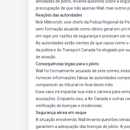
atividades de piloto, levanta questões sobre a seg
preocupação de que não apenas Wall, mas outros 
Reações das autoridades
Nick Milinovich, vice-chefe da Polícia Regional de
sem formação atuando como clínico geral em um ho
em vigor por razões de segurança e precisam ser r
As autoridades estão cientes de que casos como o d
da polícia e do Transport Canada foi elogiado por su
de aviação.
Consequências legais para o piloto
Wall foi formalmente acusado de sete crimes, inclu
fornecer informações falsas às autoridades compete
comparecer ao tribunal no final deste mês.
Esse caso irá impactar sua vida e carreira para sem
acusações. Enquanto isso, a Air Canada e outras c
verificação de licenças e credenciais.
Segurança aérea em xeque
A situação envolvendo Wall levanta questões sérias
garantem a adequação das licenças de piloto. A pos