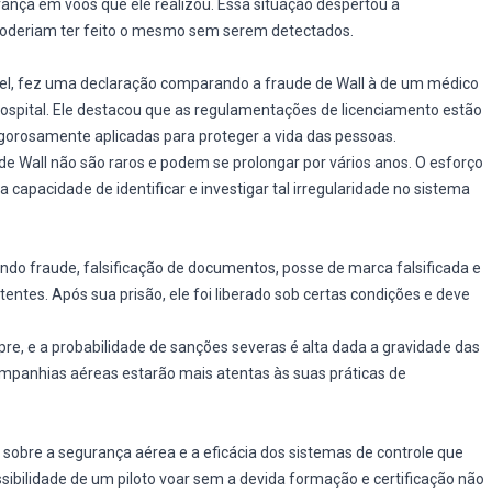
urança em voos que ele realizou. Essa situação despertou a
poderiam ter feito o mesmo sem serem detectados.
 Peel, fez uma declaração comparando a fraude de Wall à de um médico
spital. Ele destacou que as regulamentações de licenciamento estão
igorosamente aplicadas para proteger a vida das pessoas.
e Wall não são raros e podem se prolongar por vários anos. O esforço
a capacidade de identificar e investigar tal irregularidade no sistema
indo fraude, falsificação de documentos, posse de marca falsificada e
ntes. Após sua prisão, ele foi liberado sob certas condições e deve
pre, e a probabilidade de sanções severas é alta dada a gravidade das
ompanhias aéreas estarão mais atentas às suas práticas de
 sobre a segurança aérea e a eficácia dos sistemas de controle que
sibilidade de um piloto voar sem a devida formação e certificação não