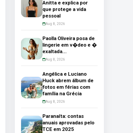
Anitta e explica por
que protege a vida
pessoal
Aug 8, 2026
Paolla Oliveira posa de
lingerie em v�deo e �
exaltada...
Aug 8, 2026
Angélica e Luciano
Huck abrem álbum de
fotos em férias com
família na Grécia
Aug 8, 2026
Paranaíta: contas
anuais aprovadas pelo
TCE em 2025