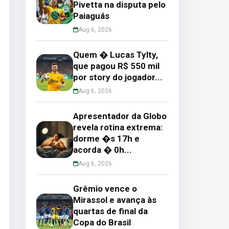
Pivetta na disputa pelo
Paiaguás
Aug 6, 2026
Quem � Lucas Tylty,
que pagou R$ 550 mil
por story do jogador...
Aug 6, 2026
Apresentador da Globo
revela rotina extrema:
dorme �s 17h e
acorda � 0h...
Aug 6, 2026
Grêmio vence o
Mirassol e avança às
quartas de final da
Copa do Brasil