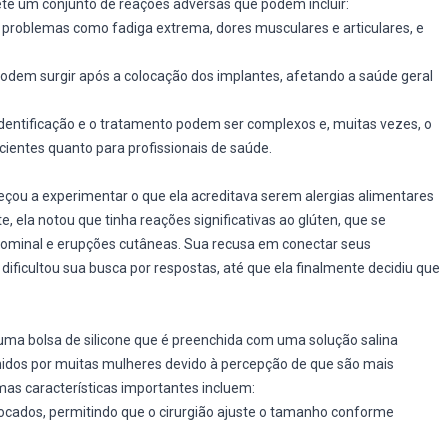
ete um conjunto de reações adversas que podem incluir:
roblemas como fadiga extrema, dores musculares e articulares, e
odem surgir após a colocação dos implantes, afetando a saúde geral
identificação e o tratamento podem ser complexos e, muitas vezes, o
ientes quanto para profissionais de saúde.
eçou a experimentar o que ela acreditava serem alergias alimentares
, ela notou que tinha reações significativas ao glúten, que se
minal e erupções cutâneas. Sua recusa em conectar seus
ificultou sua busca por respostas, até que ela finalmente decidiu que
uma bolsa de silicone que é preenchida com uma solução salina
hidos por muitas mulheres devido à percepção de que são mais
as características importantes incluem:
ocados, permitindo que o cirurgião ajuste o tamanho conforme