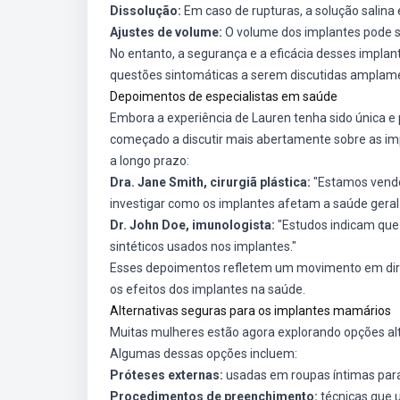
Dissolução:
Em caso de rupturas, a solução salina 
Ajustes de volume:
O volume dos implantes pode s
No entanto, a segurança e a eficácia desses impl
questões sintomáticas a serem discutidas amplame
Depoimentos de especialistas em saúde
Embora a experiência de Lauren tenha sido única e 
começado a discutir mais abertamente sobre as im
a longo prazo:
Dra. Jane Smith, cirurgiã plástica:
"Estamos vendo
investigar como os implantes afetam a saúde geral 
Dr. John Doe, imunologista:
"Estudos indicam que
sintéticos usados nos implantes."
Esses depoimentos refletem um movimento em dire
os efeitos dos implantes na saúde.
Alternativas seguras para os implantes mamários
Muitas mulheres estão agora explorando opções al
Algumas dessas opções incluem:
Próteses externas:
usadas em roupas íntimas para 
Procedimentos de preenchimento:
técnicas que u