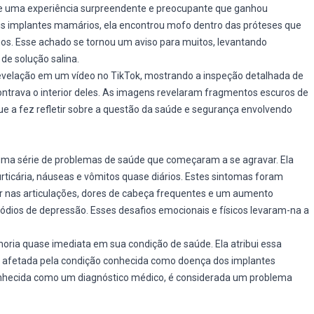
e uma experiência surpreendente e preocupante que ganhou
us implantes mamários, ela encontrou mofo dentro das próteses que
os. Esse achado se tornou um aviso para muitos, levantando
de solução salina.
 revelação em um vídeo no TikTok, mostrando a inspeção detalhada de
ntrava o interior deles. As imagens revelaram fragmentos escuros de
que a fez refletir sobre a questão da saúde e segurança envolvendo
uma série de problemas de saúde que começaram a se agravar. Ela
urticária, náuseas e vômitos quase diários. Estes sintomas foram
nas articulações, dores de cabeça frequentes e um aumento
ódios de depressão. Esses desafios emocionais e físicos levaram-na a
oria quase imediata em sua condição de saúde. Ela atribui essa
do afetada pela condição conhecida como doença dos implantes
onhecida como um diagnóstico médico, é considerada um problema