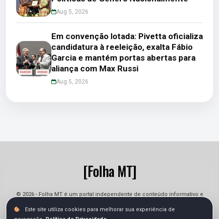
Aug 5, 2026
Em convenção lotada: Pivetta oficializa
candidatura à reeleição, exalta Fábio
Garcia e mantém portas abertas para
aliança com Max Russi
Aug 5, 2026
[Folha MT]
© 2026 - Folha MT é um portal independente de conteúdo informativo e
jornalístico. As informações podem sofrer alterações.
Este site utiliza cookies para melhorar sua experiência de