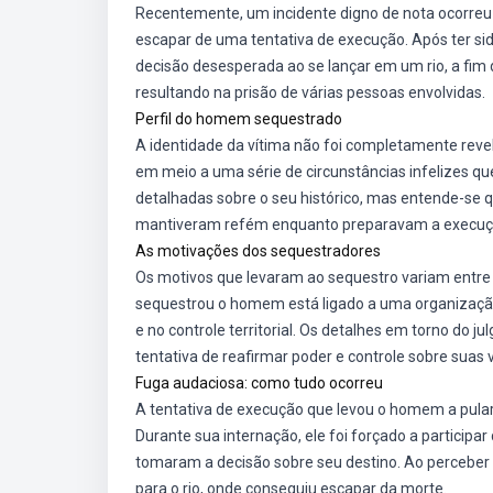
Recentemente, um incidente digno de nota ocorr
escapar de uma tentativa de execução. Após ter si
decisão desesperada ao se lançar em um rio, a fim d
resultando na prisão de várias pessoas envolvidas.
Perfil do homem sequestrado
A identidade da vítima não foi completamente re
em meio a uma série de circunstâncias infelizes qu
detalhadas sobre o seu histórico, mas entende-se q
mantiveram refém enquanto preparavam a execuç
As motivações dos sequestradores
Os motivos que levaram ao sequestro variam entre 
sequestrou o homem está ligado a uma organizaçã
e no controle territorial. Os detalhes em torno do
tentativa de reafirmar poder e controle sobre suas 
Fuga audaciosa: como tudo ocorreu
A tentativa de execução que levou o homem a pular
Durante sua internação, ele foi forçado a participa
tomaram a decisão sobre seu destino. Ao perceber q
para o rio, onde conseguiu escapar da morte.