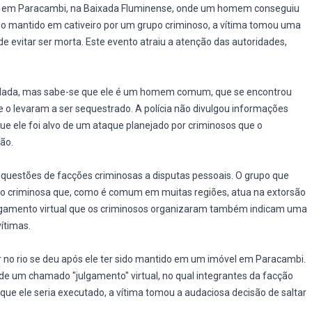
eu em Paracambi, na Baixada Fluminense, onde um homem conseguiu
do mantido em cativeiro por um grupo criminoso, a vítima tomou uma
e evitar ser morta. Este evento atraiu a atenção das autoridades,
velada, mas sabe-se que ele é um homem comum, que se encontrou
e o levaram a ser sequestrado. A polícia não divulgou informações
ue ele foi alvo de um ataque planejado por criminosos que o
ão.
questões de facções criminosas a disputas pessoais. O grupo que
o criminosa que, como é comum em muitas regiões, atua na extorsão
 julgamento virtual que os criminosos organizaram também indicam uma
vítimas.
 no rio se deu após ele ter sido mantido em um imóvel em Paracambi.
r de um chamado "julgamento" virtual, no qual integrantes da facção
ue ele seria executado, a vítima tomou a audaciosa decisão de saltar