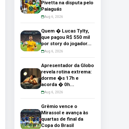
Pivetta na disputa pelo
Paiaguás
Aug 6, 2026
Quem � Lucas Tylty,
que pagou R$ 550 mil
por story do jogador...
Aug 6, 2026
Apresentador da Globo
revela rotina extrema:
dorme �s 17h e
acorda � 0h...
Aug 6, 2026
Grêmio vence o
Mirassol e avança às
quartas de final da
Copa do Brasil