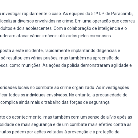
 investigar rapidamente o caso. As equipes da 51ª DP de Paracambi,
 e localizar diversos envolvidos no crime. Em uma operação que ocorreu
o adultos e dois adolescentes. Com a colaboração de inteligência e o
 puderam atacar vários imóveis utilizados pelos criminosos.
sposta a este incidente, rapidamente implantando diligências e
ão só resultou em várias prisões, mas também na apreensão de
inosos, como munições. As ações da polícia demonstraram agilidade e
toridades locais no combate ao crime organizado. As investigações
icar todos os indivíduos envolvidos. No entanto, a precariedade de
o complica ainda mais o trabalho das forças de segurança.
nte do acontecimento, mas também com um senso de alívio após as
ssidade de mais segurança e de um combate mais efetivo contra as
muitos pedem por ações voltadas à prevenção e à proteção da